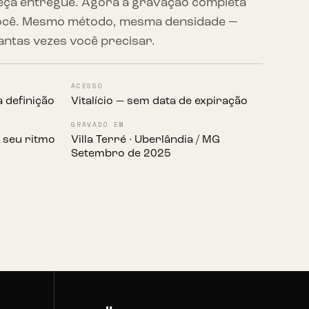
r peça entregue. Agora a gravação completa
você. Mesmo método, mesma densidade —
antas vezes você precisar.
ACESSO
 definição
Vitalício — sem data de expiração
GRAVADO EM
o seu ritmo
Villa Terré · Uberlândia / MG
Setembro de 2025