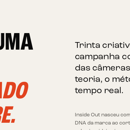
 UMA
Trinta criati
campanha co
das câmeras.
teoria, o mé
ADO
tempo real.
E.
Inside Out nasceu co
DNA da marca ao corte