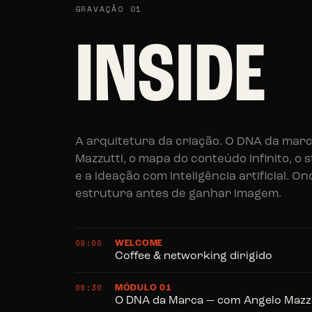
GRAVAÇÃO 01
INSIDE
A arquitetura da criação. O DNA da mar
Mazzutti, o mapa do conteúdo infinito, o 
e a ideação com inteligência artificial. O
estrutura antes de ganhar imagem.
09:00
WELCOME
Coffee & networking dirigido
09:30
MÓDULO 01
O DNA da Marca — com Angelo Mazzu