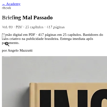
← Academy
ebook
HOUSE
MAZZUTTI
Briefing Mal Passado
INÍCIO
SOLUÇÕES
▾
PORTFÓLIO
COMUNIDADE
BLOG
CONTATO
ÁREA DO CLIENTE
Vol. 03 · PDF · 25 capítulos · 417 páginas
🇧🇷
PT
Versão digital em PDF · 417 páginas em 25 capítulos. Bastidores do
caos criativo na publicidade brasileira. Entrega imediata após
search
pagamento.
por
Angelo Mazzutti