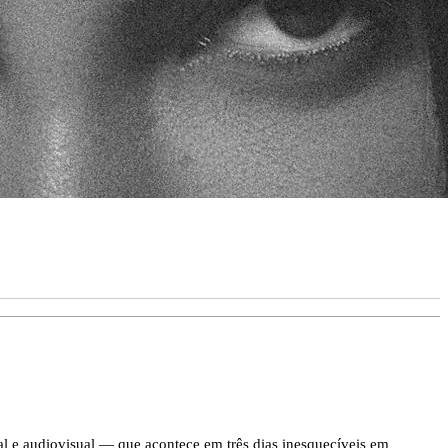
l e audiovisual — que acontece em três dias inesquecíveis em