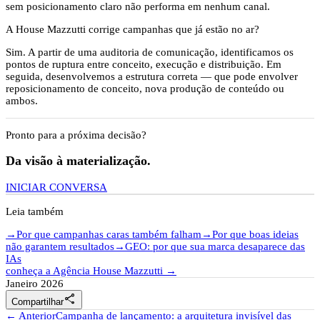
sem posicionamento claro não performa em nenhum canal.
A House Mazzutti corrige campanhas que já estão no ar?
Sim. A partir de uma auditoria de comunicação, identificamos os
pontos de ruptura entre conceito, execução e distribuição. Em
seguida, desenvolvemos a estrutura correta — que pode envolver
reposicionamento de conceito, nova produção de conteúdo ou
ambos.
Pronto para a próxima decisão?
Da visão à materialização.
INICIAR CONVERSA
Leia também
→
Por que campanhas caras também falham
→
Por que boas ideias
não garantem resultados
→
GEO: por que sua marca desaparece das
IAs
conheça a Agência House Mazzutti
→
Janeiro 2026
share
Compartilhar
← Anterior
Campanha de lançamento: a arquitetura invisível das