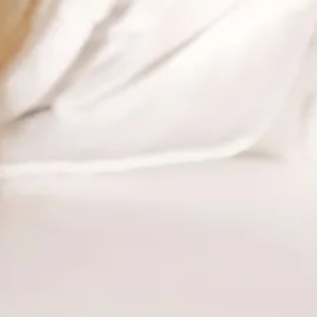
quando uma campanha de foto já não é suficiente? A resposta
costuma aparecer no momento em que a marca percebe que precisa
não de mais imagens — mas de uma narrativa. É nesse ponto que o
fashion film entra. Não como tendência. Como necessidade
estratégica.
Ler →
Produtora — Moda
Casting e set design numa campanha de moda: o que
uma produtora faz antes do set
Existe uma distância enorme entre uma campanha pensada e uma
campanha realizada. Essa distância tem nome: produção. E dentro da
produção, os dois elementos que mais definem o resultado final —
antes mesmo de ligar uma câmera — são o casting e o set design.
Quando esses dois elementos estão errados, nenhuma câmera e
nenhuma edição corrige o problema.
Ler →
Produtora — Institucional
Vídeo institucional em São Paulo: o que é, quanto custa
e como contratar uma produtora — guia 2026
Toda empresa chega a um momento em que precisa se apresentar de
forma mais sofisticada do que um texto no site consegue fazer. O