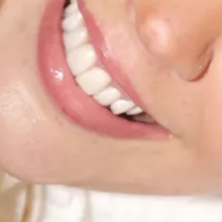
Editorial
Do Blog
Ver todos →
Produtora — Editorial
Editorial de moda como narrativa visual: do produto
ao desejo
Existe um momento sutil em que a moda deixa de ser apenas
matéria. E passa a ser percepção. É quando o tecido já não comunica
apenas textura, mas intenção. Quando a pose não mostra apenas
uma roupa, mas sugere uma história. Quando o cenário não é
cenário — é tom. O editorial de moda nasce exatamente nesse ponto.
Não como ensaio. Como construção de linguagem.
Ler →
Produtora — Editorial
Fashion film: o que é, quanto custa e quando sua
marca precisa de um — guia 2026
Existe uma pergunta que as marcas de moda fazem cedo ou tarde: