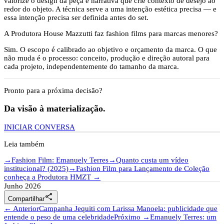
valorize o design da peça e narrativa que crie contexto de desejo ao
redor do objeto. A técnica serve a uma intenção estética precisa — e
essa intenção precisa ser definida antes do set.
A Produtora House Mazzutti faz fashion films para marcas menores?
Sim. O escopo é calibrado ao objetivo e orçamento da marca. O que
não muda é o processo: conceito, produção e direção autoral para
cada projeto, independentemente do tamanho da marca.
Pronto para a próxima decisão?
Da visão à materialização.
INICIAR CONVERSA
Leia também
→
Fashion Film: Emanuely Terres
→
Quanto custa um vídeo
institucional? (2025)
→
Fashion Film para Lançamento de Coleção
conheça a Produtora HMZT
→
Junho 2026
share
Compartilhar
← Anterior
Campanha Jequiti com Larissa Manoela: publicidade que
entende o peso de uma celebridade
Próximo →
Emanuely Terres: um