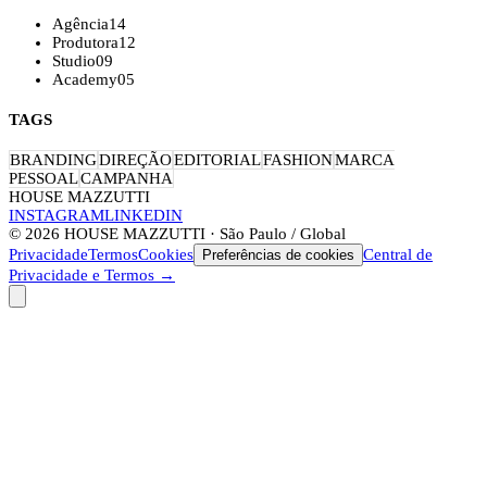
Agência
14
Produtora
12
Studio
09
Academy
05
TAGS
BRANDING
DIREÇÃO
EDITORIAL
FASHION
MARCA
PESSOAL
CAMPANHA
HOUSE MAZZUTTI
INSTAGRAM
LINKEDIN
©
2026
HOUSE MAZZUTTI · São Paulo / Global
Privacidade
Termos
Cookies
Central de
Preferências de cookies
Privacidade e Termos →