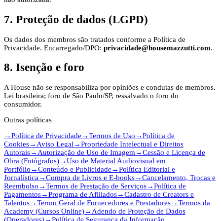
7. Proteção de dados (LGPD)
Os dados dos membros são tratados conforme a Política de
Privacidade. Encarregado/DPO:
privacidade@housemazzutti.com
.
8. Isenção e foro
A House não se responsabiliza por opiniões e condutas de membros.
Lei brasileira; foro de São Paulo/SP, ressalvado o foro do
consumidor.
Outras políticas
→
Política de Privacidade
→
Termos de Uso
→
Política de
Cookies
→
Aviso Legal
→
Propriedade Intelectual e Direitos
Autorais
→
Autorização de Uso de Imagem
→
Cessão e Licença de
Obra (Fotógrafos)
→
Uso de Material Audiovisual em
Portfólio
→
Conteúdo e Publicidade
→
Política Editorial e
Jornalística
→
Compra de Livros e E-books
→
Cancelamento, Trocas e
Reembolso
→
Termos de Prestação de Serviços
→
Política de
Pagamentos
→
Programa de Afiliados
→
Cadastro de Creators e
Talentos
→
Termo Geral de Fornecedores e Prestadores
→
Termos da
Academy (Cursos Online)
→
Adendo de Proteção de Dados
(Operadores)
→
Política de Segurança da Informação