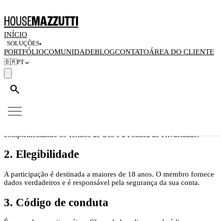
Home
/
Políticas
/
Termos e Código de Conduta da Comunidade
HOUSE
MAZZUTTI
Termos e Código de Conduta da
INÍCIO
Comunidade
SOLUÇÕES
▾
PORTFÓLIO
COMUNIDADE
BLOG
CONTATO
ÁREA DO CLIENTE
🇧🇷
PT
Última atualização:
07 de junho de 2026
search
1. Objeto
Estes Termos regulam a participação na Comunidade da House
Mazzutti (HOUSE MAZZUTTI PRODUÇÕES LTDA, CNPJ
64.448.222/0001-54) — grupos, fóruns e canais oficiais —,
complementando os Termos de Uso e a Política de Privacidade.
2. Elegibilidade
A participação é destinada a maiores de 18 anos. O membro fornece
dados verdadeiros e é responsável pela segurança da sua conta.
3. Código de conduta