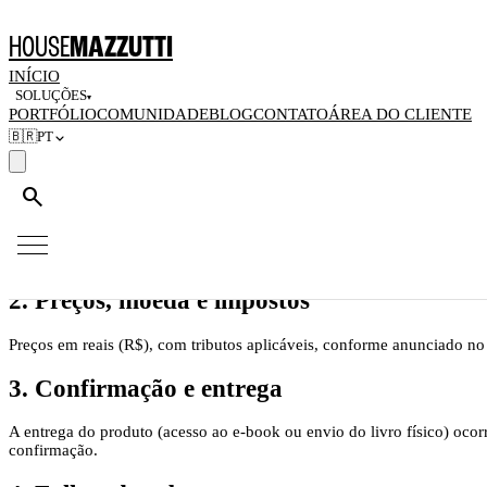
Home
/
Políticas
/
Política de Pagamentos
HOUSE
MAZZUTTI
Política de Pagamentos
INÍCIO
SOLUÇÕES
▾
PORTFÓLIO
COMUNIDADE
BLOG
CONTATO
ÁREA DO CLIENTE
Última atualização:
07 de junho de 2026
🇧🇷
PT
1. Meios e intermediação
search
As compras de livros e e-books da HOUSE MAZZUTTI PRODUÇÕES LTD
Americanas e outras plataformas de venda de livros —, que atuam com
A House não processa nem armazena dados de pagamento dessas compra
2. Preços, moeda e impostos
Preços em reais (R$), com tributos aplicáveis, conforme anunciado no
3. Confirmação e entrega
A entrega do produto (acesso ao e-book ou envio do livro físico) oc
confirmação.