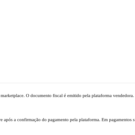
A (CNPJ 64.448.222/0001-54) são realizadas e processadas por mar
o vendedores/intermediadores de pagamento e oferecem cartão, Pix, bo
s; o processamento, a segurança e a emissão fiscal da transação cabe
 marketplace. O documento fiscal é emitido pela plataforma vendedora.
orre após a confirmação do pagamento pela plataforma. Em pagamentos s