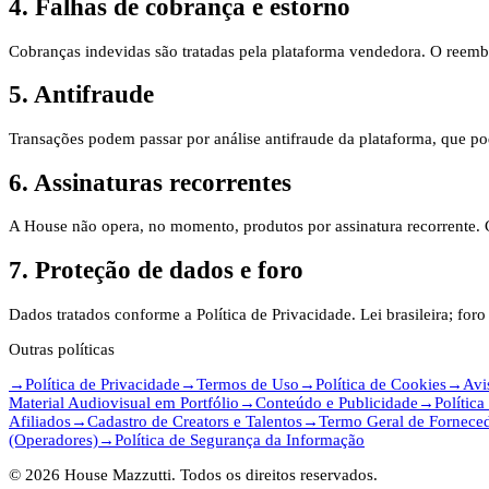
4. Falhas de cobrança e estorno
Cobranças indevidas são tratadas pela plataforma vendedora. O reemb
5. Antifraude
Transações podem passar por análise antifraude da plataforma, que po
6. Assinaturas recorrentes
A House não opera, no momento, produtos por assinatura recorrente. Ca
7. Proteção de dados e foro
Dados tratados conforme a Política de Privacidade. Lei brasileira; for
Outras políticas
→
Política de Privacidade
→
Termos de Uso
→
Política de Cookies
→
Avi
Material Audiovisual em Portfólio
→
Conteúdo e Publicidade
→
Política
Afiliados
→
Cadastro de Creators e Talentos
→
Termo Geral de Forneced
(Operadores)
→
Política de Segurança da Informação
©
2026
House Mazzutti. Todos os direitos reservados.