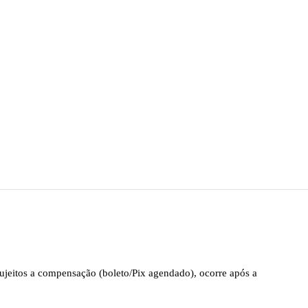
ketplaces parceiros — Amazon, Mercado Livre, Shopee,
leto e parcelamento conforme suas próprias regras.
m ao marketplace/instituição de pagamento.
ujeitos a compensação (boleto/Pix agendado), ocorre após a