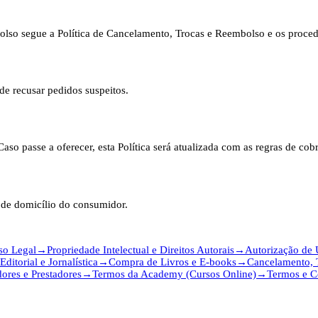
olso segue a Política de Cancelamento, Trocas e Reembolso e os proce
de recusar pedidos suspeitos.
so passe a oferecer, esta Política será atualizada com as regras de co
o de domicílio do consumidor.
so Legal
→
Propriedade Intelectual e Direitos Autorais
→
Autorização de
 Editorial e Jornalística
→
Compra de Livros e E-books
→
Cancelamento, 
ores e Prestadores
→
Termos da Academy (Cursos Online)
→
Termos e C