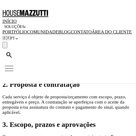
Home
/
Políticas
/
Termos de Prestação de Serviços
HOUSE
MAZZUTTI
Termos de Prestação de Serviços
INÍCIO
SOLUÇÕES
▾
PORTFÓLIO
COMUNIDADE
BLOG
CONTATO
ÁREA DO CLIENTE
Última atualização:
07 de junho de 2026
🇧🇷
PT
1. Objeto
search
Estes Termos regem a contratação dos serviços criativos e de
comunicação da House (agência, studio, produtora, academy)
iniciada ou solicitada pelo site https://housemazzutti.com,
complementando o contrato específico de cada serviço.
2. Proposta e contratação
Cada serviço é objeto de proposta/orçamento com escopo, prazo,
entregáveis e preço. A contratação se aperfeiçoa com o aceite da
proposta e/ou assinatura do contrato e pagamento do sinal, quando
aplicável.
3. Escopo, prazos e aprovações