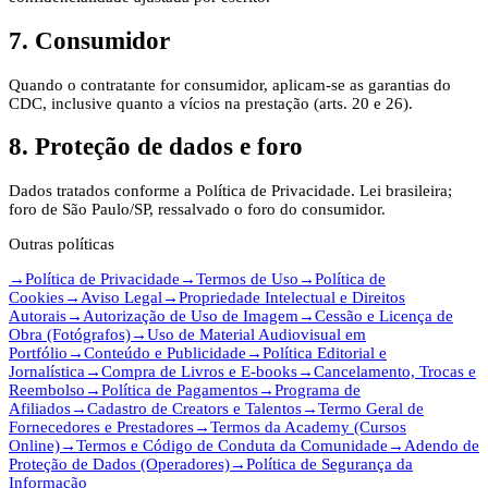
7. Consumidor
Quando o contratante for consumidor, aplicam-se as garantias do
CDC, inclusive quanto a vícios na prestação (arts. 20 e 26).
8. Proteção de dados e foro
Dados tratados conforme a Política de Privacidade. Lei brasileira;
foro de São Paulo/SP, ressalvado o foro do consumidor.
Outras políticas
→
Política de Privacidade
→
Termos de Uso
→
Política de
Cookies
→
Aviso Legal
→
Propriedade Intelectual e Direitos
Autorais
→
Autorização de Uso de Imagem
→
Cessão e Licença de
Obra (Fotógrafos)
→
Uso de Material Audiovisual em
Portfólio
→
Conteúdo e Publicidade
→
Política Editorial e
Jornalística
→
Compra de Livros e E-books
→
Cancelamento, Trocas e
Reembolso
→
Política de Pagamentos
→
Programa de
Afiliados
→
Cadastro de Creators e Talentos
→
Termo Geral de
Fornecedores e Prestadores
→
Termos da Academy (Cursos
Online)
→
Termos e Código de Conduta da Comunidade
→
Adendo de
Proteção de Dados (Operadores)
→
Política de Segurança da
Informação