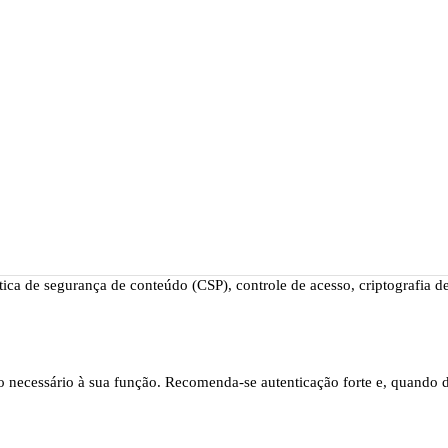
ção
/0001-54) adota medidas para proteger a confidencialidade, a integ
ítica de segurança de conteúdo (CSP), controle de acesso, criptografia
o necessário à sua função. Recomenda-se autenticação forte e, quando d