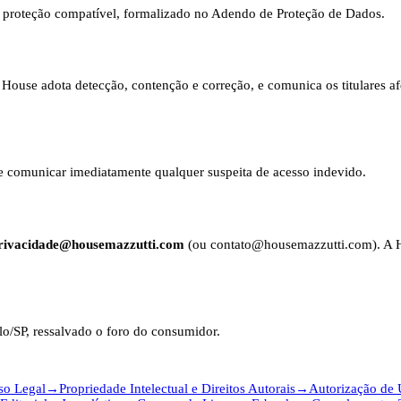
 proteção compatível, formalizado no Adendo de Proteção de Dados.
a House adota detecção, contenção e correção, e comunica os titulares a
 e comunicar imediatamente qualquer suspeita de acesso indevido.
rivacidade@housemazzutti.com
(ou contato@housemazzutti.com). A H
ulo/SP, ressalvado o foro do consumidor.
so Legal
→
Propriedade Intelectual e Direitos Autorais
→
Autorização de