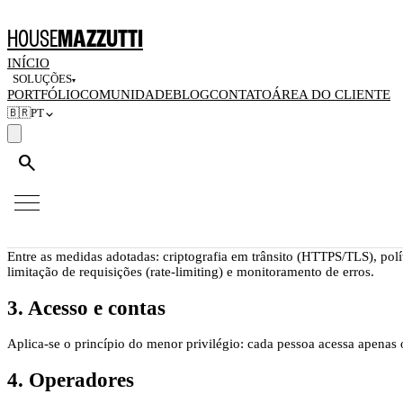
Home
/
Políticas
/
Política de Segurança da Informação
HOUSE
MAZZUTTI
Política de Segurança da Informa
INÍCIO
SOLUÇÕES
▾
PORTFÓLIO
COMUNIDADE
BLOG
CONTATO
ÁREA DO CLIENTE
Última atualização:
07 de junho de 2026
🇧🇷
PT
1. Compromisso
search
A House Mazzutti (HOUSE MAZZUTTI PRODUÇÕES LTDA, CNPJ 64.448.222
usuários, em linha com a LGPD e as boas práticas de segurança.
2. Controles técnicos
Entre as medidas adotadas: criptografia em trânsito (HTTPS/TLS), pol
limitação de requisições (rate-limiting) e monitoramento de erros.
3. Acesso e contas
Aplica-se o princípio do menor privilégio: cada pessoa acessa apenas 
4. Operadores