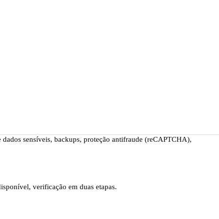
ridade e a disponibilidade dos dados de clientes, parceiros e
 de dados sensíveis, backups, proteção antifraude (reCAPTCHA),
isponível, verificação em duas etapas.